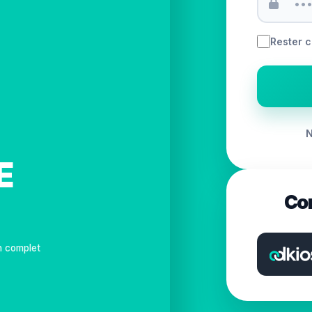
Rester 
N
E
Con
n complet